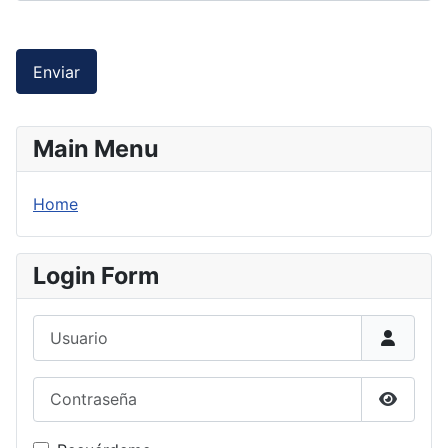
Enviar
Main Menu
Home
Login Form
Usuario
Contraseña
Mostrar